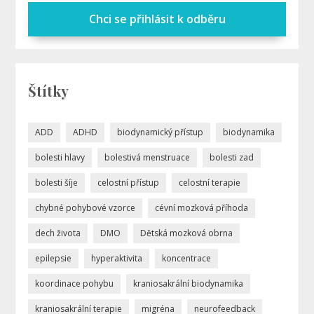
Chci se přihlásit k odběru
Štítky
ADD
ADHD
biodynamický přístup
biodynamika
bolesti hlavy
bolestivá menstruace
bolesti zad
bolesti šíje
celostní přístup
celostní terapie
chybné pohybové vzorce
cévní mozková příhoda
dech života
DMO
Dětská mozková obrna
epilepsie
hyperaktivita
koncentrace
koordinace pohybu
kraniosakrální biodynamika
kraniosakrální terapie
migréna
neurofeedback