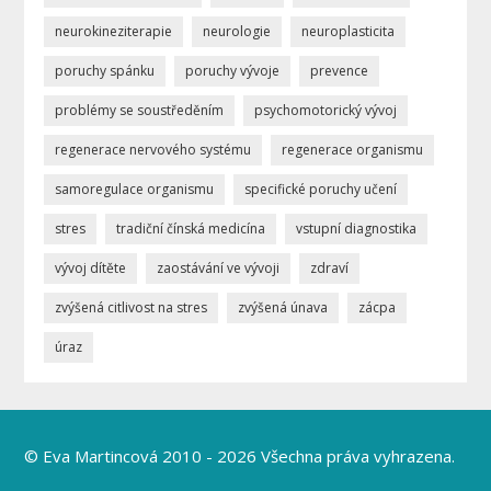
neurokineziterapie
neurologie
neuroplasticita
poruchy spánku
poruchy vývoje
prevence
problémy se soustředěním
psychomotorický vývoj
regenerace nervového systému
regenerace organismu
samoregulace organismu
specifické poruchy učení
stres
tradiční čínská medicína
vstupní diagnostika
vývoj dítěte
zaostávání ve vývoji
zdraví
zvýšená citlivost na stres
zvýšená únava
zácpa
úraz
© Eva Martincová 2010 - 2026 Všechna práva vyhrazena.