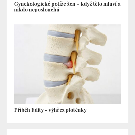
Gynekologické potíže žen – když tělo mluví a
nikdo neposlouchá
Příběh Edity - výhřez ploténky