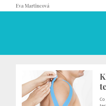
Eva Martincová
K
t
Co 
ter