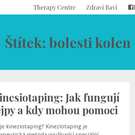
Therapy Centre
Zdraví Baví
Štítek: bolesti kolen
inesiotaping: Jak fungují
ejpy a kdy mohou pomoci
je kineziotaping? Kineziotaping je
apeutická metoda využívající speciální