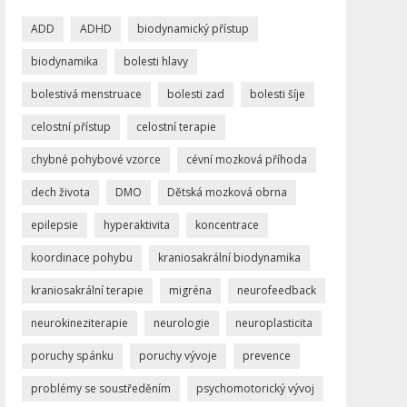
ADD
ADHD
biodynamický přístup
biodynamika
bolesti hlavy
bolestivá menstruace
bolesti zad
bolesti šíje
celostní přístup
celostní terapie
chybné pohybové vzorce
cévní mozková příhoda
dech života
DMO
Dětská mozková obrna
epilepsie
hyperaktivita
koncentrace
koordinace pohybu
kraniosakrální biodynamika
kraniosakrální terapie
migréna
neurofeedback
neurokineziterapie
neurologie
neuroplasticita
poruchy spánku
poruchy vývoje
prevence
problémy se soustředěním
psychomotorický vývoj