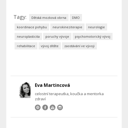
Tagy:
Dětská mozková obrna
DMO
koordinace pohybu
neurokineziterapie
neurologie
neuroplasticita
poruchy vývoje
psychomotorický vývoj
rehabilitace
vývoj dítěte
zaostávání ve vývoji
Eva Martincová
celostní terapeutka, koučka a mentorka
zdraví