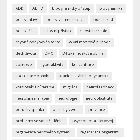
ADD
ADHD
biodynamický přístup
biodynamika
bolesti hlavy
bolestivá menstruace
bolesti zad
bolesti šíje
celostní přístup
celostní terapie
chybné pohybové vzorce
cévní mozková příhoda
dech života
DMO
Dětská mozková obrna
epilepsie
hyperaktivita
koncentrace
koordinace pohybu
kraniosakrální biodynamika
kraniosakrální terapie
migréna
neurofeedback
neurokineziterapie
neurologie
neuroplasticita
poruchy spánku
poruchy vývoje
prevence
problémy se soustředěním
psychomotorický vývoj
regenerace nervového systému
regenerace organismu