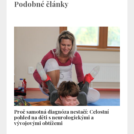
Podobné články
Proč samotná diagnóza nestačí: Celostní
pohled na děti s neurologickými a
vývojovými obtížemi